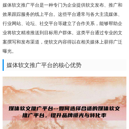
媒体软文推广平台是一种专门为企业提供软文发布、推广和
效果跟踪服务的线上平台。这些平台通常与各大主流媒体、
行业网站、论坛、社交平台等建立了合作关系，能够帮助企
业将软文精准推送到目标用户群体。这类平台通过专业的文
案撰写和发布渠道，使软文内容得以在相关媒体上获得广泛
曝光。
媒体软文推广平台的核心优势