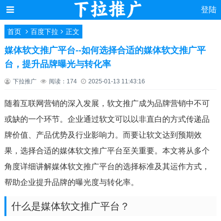
登陆
首页
百度下拉
正文
媒体软文推广平台--如何选择合适的媒体软文推广平
台，提升品牌曝光与转化率
下拉推广
阅读：174
2025-01-13 11:43:16
随着互联网营销的深入发展，软文推广成为品牌营销中不可
或缺的一个环节。企业通过软文可以以非直白的方式传递品
牌价值、产品优势及行业影响力。而要让软文达到预期效
果，选择合适的媒体软文推广平台至关重要。本文将从多个
角度详细讲解媒体软文推广平台的选择标准及其运作方式，
帮助企业提升品牌的曝光度与转化率。
什么是媒体软文推广平台？