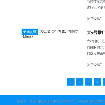
高网站曝光
进行SEM的推
下拉推广
新闻资讯
大v号推
大v号推广
的目的的方
下拉推广
1
2
3
4
备案号：
鄂ICP备18015646号
联系方式：手机/微信136932798