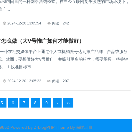
率和访问量的一种网络营销模式。在当今互联网竞争激烈的市场环境下，
广...
2024-12-20 13:05:54
阅读：242
广怎么做（大V号推广如何才能做好）
是一种在社交媒体平台上通过个人或机构账号达到推广品牌、产品或服务
式。然而，要想做好大V号推广，并吸引更多的粉丝，需要掌握一些关键
的技巧和策略。 1.找准目标市...
2024-12-20 13:05:22
阅读：207
5
6
7
8
9
›
››
62 Powered By
Z-BlogPHP
Theme By
前端老白