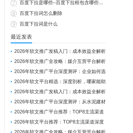
百度下拉是哪些--百度下拉框包含哪些内容？
百度下拉词怎么删除
百度下拉词是什么
最近发表
2026年软文推广发稿入门：成本效益全解析
与新手操作指南
2026年软文推广全攻略：媒介互营平台解析
+避坑实战经验
2026年软文推广平台深度测评：企业如何选
对“伙伴”，实现品牌曝光与SEO优化的双重突
2026年软文平台精选：深度剖析，哪家能助
围
力企业抢占传播制高点？
2026年软文推广发稿入门：成本效益全解析
与新手操作指南
2026年软文推广平台深度测评：从水泥建材
投放到全球化布局，如何选择你的“媒体发稿
2026年软文推广平台推荐：TOP8主流渠道
供应商”？
深度测评
2026年软文平台推荐：TOP8主流渠道深度
测评报告
2026年软文推广全攻略：媒介互营平台解析