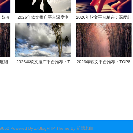
：媒介
2026年软文推广平台深度测
2026年软文平台精选：深度剖
战经验
评：企业如何选对“伙伴”，实
析，哪家能助力企业抢占传播
现品牌曝光与SEO优化的双重
制高点？
突围
深度测
2026年软文推广平台推荐：T
2026年软文平台推荐：TOP8
全球化
OP8主流渠道深度测评
主流渠道深度测评报告
体发稿
62 Powered By
Z-BlogPHP
Theme By
前端老白