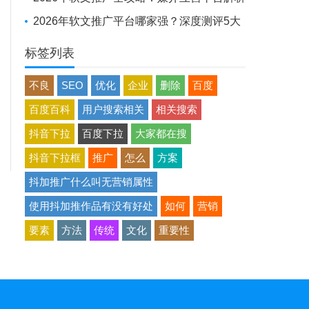
+避坑实战经验
2026年软文推广平台哪家强？深度测评5大
平台，助品牌高效出圈
标签列表
不良
SEO
优化
企业
删除
百度
百度百科
用户搜索相关
相关搜索
抖音下拉
百度下拉
大家都在搜
抖音下拉框
推广
怎么
方案
抖加推广什么叫无营销属性
使用抖加推作品有没有好处
如何
营销
要素
方法
传统
文化
重要性