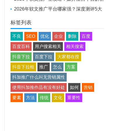
+避坑实战经验
2026年软文推广平台哪家强？深度测评5大
平台，助品牌高效出圈
标签列表
不良
SEO
优化
企业
删除
百度
百度百科
用户搜索相关
相关搜索
抖音下拉
百度下拉
大家都在搜
抖音下拉框
推广
怎么
方案
抖加推广什么叫无营销属性
使用抖加推作品有没有好处
如何
营销
要素
方法
传统
文化
重要性