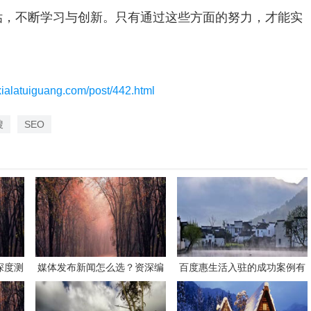
估，不断学习与创新。只有通过这些方面的努力，才能实
/xialatuiguang.com/post/442.html
搜
SEO
深度测
媒体发布新闻怎么选？资深编
百度惠生活入驻的成功案例有
发稿供
辑教你选平台！
哪些？学习这些经验避免失
？
误！