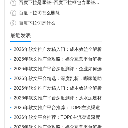
百度下拉是哪些--百度下拉框包含哪些内容？
百度下拉词怎么删除
百度下拉词是什么
最近发表
2026年软文推广发稿入门：成本效益全解析
与新手操作指南
2026年软文推广全攻略：媒介互营平台解析
+避坑实战经验
2026年软文推广平台深度测评：企业如何选
对“伙伴”，实现品牌曝光与SEO优化的双重突
2026年软文平台精选：深度剖析，哪家能助
围
力企业抢占传播制高点？
2026年软文推广发稿入门：成本效益全解析
与新手操作指南
2026年软文推广平台深度测评：从水泥建材
投放到全球化布局，如何选择你的“媒体发稿
2026年软文推广平台推荐：TOP8主流渠道
供应商”？
深度测评
2026年软文平台推荐：TOP8主流渠道深度
测评报告
2026年软文推广全攻略：媒介互营平台解析