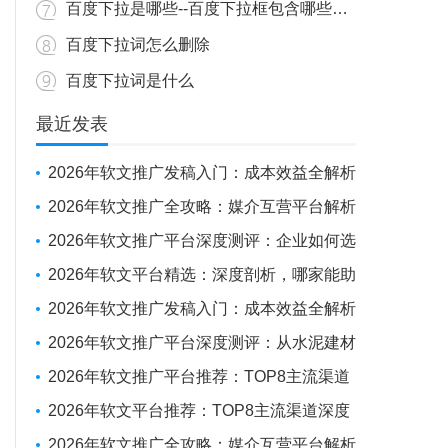
百度下拉是哪些--百度下拉框包含哪些内容？
百度下拉词怎么删除
百度下拉词是什么
最近发表
2026年软文推广发稿入门：成本效益全解析
与新手操作指南
2026年软文推广全攻略：媒介互营平台解析
+避坑实战经验
2026年软文推广平台深度测评：企业如何选
对“伙伴”，实现品牌曝光与SEO优化的双重突
2026年软文平台精选：深度剖析，哪家能助
围
力企业抢占传播制高点？
2026年软文推广发稿入门：成本效益全解析
与新手操作指南
2026年软文推广平台深度测评：从水泥建材
投放到全球化布局，如何选择你的“媒体发稿
2026年软文推广平台推荐：TOP8主流渠道
供应商”？
深度测评
2026年软文平台推荐：TOP8主流渠道深度
测评报告
2026年软文推广全攻略：媒介互营平台解析