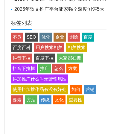
+避坑实战经验
2026年软文推广平台哪家强？深度测评5大
平台，助品牌高效出圈
标签列表
不良
SEO
优化
企业
删除
百度
百度百科
用户搜索相关
相关搜索
抖音下拉
百度下拉
大家都在搜
抖音下拉框
推广
怎么
方案
抖加推广什么叫无营销属性
使用抖加推作品有没有好处
如何
营销
要素
方法
传统
文化
重要性