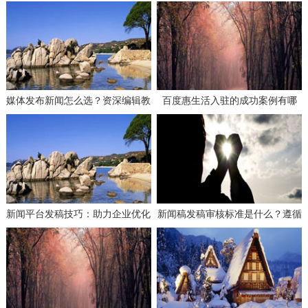
评：如何选择高效媒体发稿供应商
评：如何选择高效媒体发稿供应商
实现品效合一？
实现品效合一？
媒体发布新闻怎么选？资深编辑教
百度惠生活入驻的成功案例有哪
你选平台！
些？学习这些经验避免失误！
新闻平台发稿技巧：助力企业优化
新闻稿发稿审核标准是什么？遵循
搜索引擎排名的有效策略
这些要求确保合规！