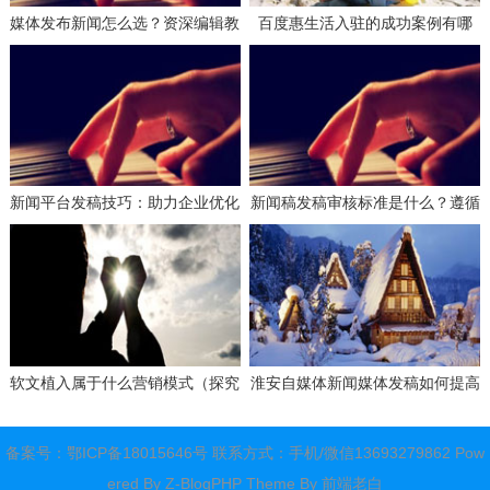
媒体发布新闻怎么选？资深编辑教
百度惠生活入驻的成功案例有哪
你选平台！
些？学习这些经验避免失误！
新闻平台发稿技巧：助力企业优化
新闻稿发稿审核标准是什么？遵循
搜索引擎排名的有效策略
这些要求确保合规！
软文植入属于什么营销模式（探究
淮安自媒体新闻媒体发稿如何提高
软文植入营销模式的本质）
曝光？掌握这些技巧让你事半功
倍！
备案号：
鄂ICP备18015646号
联系方式：手机/微信13693279862 Pow
ered By
Z-BlogPHP
Theme By
前端老白