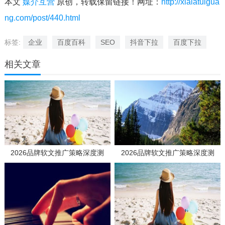
本文
媒介互营
原创，转载保留链接！网址：
http://xialatuigua
ng.com/post/440.html
标签:
企业
百度百科
SEO
抖音下拉
百度下拉
相关文章
2026品牌软文推广策略深度测
2026品牌软文推广策略深度测
评：如何选择高效媒体发稿供应商
评：如何选择高效媒体发稿供应商
实现品效合一？
实现品效合一？