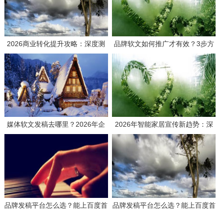
2026商业转化提升攻略：深度测
品牌软文如何推广才有效？3步方
评如何选择高效媒体发稿供应商
案与实战思路分享
媒体软文发稿去哪里？2026年企
2026年智能家居宣传新趋势：深
业发稿平台选择全攻略与避坑指南
度测评主流推广平台，解码品效合
一的传播密钥
品牌发稿平台怎么选？能上百度首
品牌发稿平台怎么选？能上百度首
页吗？一文讲透选择逻辑与效果关
页吗？一文讲透选择逻辑与效果关