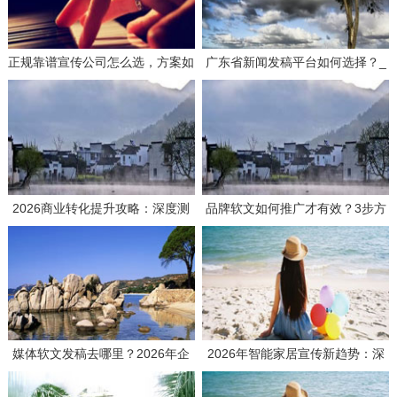
正规靠谱宣传公司怎么选，方案如
广东省新闻发稿平台如何选择？_
何策划才有效？
3个要点帮你找到靠谱服务商
2026商业转化提升攻略：深度测
品牌软文如何推广才有效？3步方
评如何选择高效媒体发稿供应商
案与实战思路分享
媒体软文发稿去哪里？2026年企
2026年智能家居宣传新趋势：深
业发稿平台选择全攻略与避坑指南
度测评主流推广平台，解码品效合
一的传播密钥