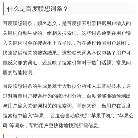
什么是百度联想词条？
百度联想词条，顾名思义，是百度搜索引擎根据用户输入的
关键词自动生成的一组相关搜索词。这些词条通常在用户输
入关键词时会在搜索框下方呈现，旨在通过预测用户意图，
快速提供相关的搜索结果。这些联想词条不仅包括了用户可
能感兴趣的词汇，还反映了搜索引擎对于热门话题、常见问
题的智能推测。
百度联想词条的生成是基于大数据分析和人工智能技术，通
过对海量用户搜索行为的统计和分析，百度能够准确预测出
与用户输入关键词相关的搜索词。举例来说，当用户在百度
搜索框中输入“苹果”，百度会自动联想到“苹果手机”、“苹果公
司”等词条，帮助用户更快捷地找到所需信息。