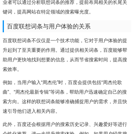
业者可以通过分析联想词条的推荐，提前布局相关的长尾关
键词，提高网站在特定领域的搜索曝光度。
百度联想词条与用户体验的关系
百度联想词条不仅仅是一个技术功能，它对于用户体验的提
升起到了至关重要的作用。通过提供相关词条，百度能够帮
助用户更快地找到想要的信息，从而节省搜索时间，提高搜
索效率。
例如，当用户输入“周杰伦”时，百度会提供包括“周杰伦歌
曲”、“周杰伦最新专辑”等词条，帮助用户迅速确定自己的搜
索方向。这样的联想词条能够准确捕捉用户的需求，并且快
速引导他们进入相关内容。
此外，百度还会根据用户的搜索历史记录、兴趣爱好等进行
个性化推荐，进一步提升搜索体验。例如，如果用户经常搜