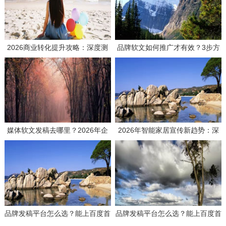
2026商业转化提升攻略：深度测
品牌软文如何推广才有效？3步方
评如何选择高效媒体发稿供应商
案与实战思路分享
媒体软文发稿去哪里？2026年企
2026年智能家居宣传新趋势：深
业发稿平台选择全攻略与避坑指南
度测评主流推广平台，解码品效合
一的传播密钥
品牌发稿平台怎么选？能上百度首
品牌发稿平台怎么选？能上百度首
页吗？一文讲透选择逻辑与效果关
页吗？一文讲透选择逻辑与效果关