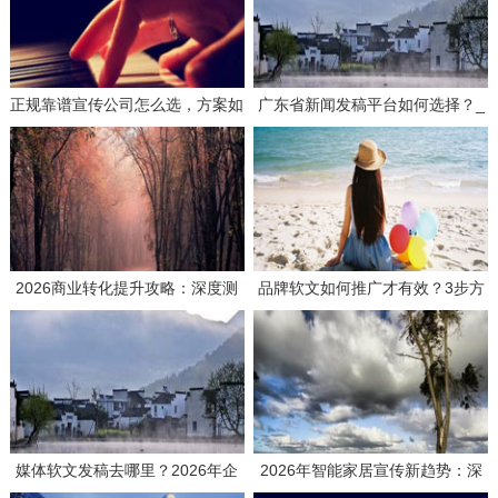
正规靠谱宣传公司怎么选，方案如
广东省新闻发稿平台如何选择？_
何策划才有效？
3个要点帮你找到靠谱服务商
2026商业转化提升攻略：深度测
品牌软文如何推广才有效？3步方
评如何选择高效媒体发稿供应商
案与实战思路分享
媒体软文发稿去哪里？2026年企
2026年智能家居宣传新趋势：深
业发稿平台选择全攻略与避坑指南
度测评主流推广平台，解码品效合